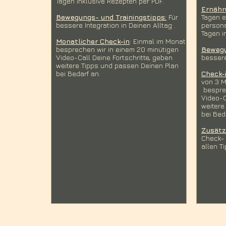
Tagen inklusive Rezepten per PDF.
Ernähr
Bewegungs- und Trainingstipps:
Für
Tagen e
bessere Integration in Deinen Alltag .​
persona
Tagen i
Monatlicher Check-in
: Einmal im Monat
besprechen wir in einem 20 minütigen
Bewegu
Video-Call Deine Fortschritte, geben
bessere
weitere Tipps und passen Deinen Plan
bei Bedarf an
​.
Check-i
von 3 M
besprec
Video-C
weitere
bei Bed
Zusätz
Check- 
allen T