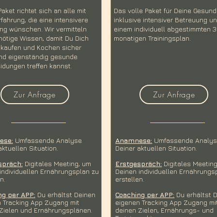
aket richtet sich an alle mit
Das volle Paket für Deine Gesund
fahrung, die eine intensivere
inklusive intensiver Betreuung u
ng wünschen. Wir vermitteln
einem individuell abgestimmten 3
nötige Wissen, damit Du Dich
monatigen Trainingsplan.
nkaufen und Kochen sicher
und eigenständig gesunde
idungen treffen kannst.
Zur Anfrage
Zur Anfrage
ese:
Umfassende Analyse
Anamnese:
Umfassende Analy
ktuellen Situation.​
Deiner aktuellen Situation.​
spräch:
Digitales Meeting, um
Erstgespräch:
Digitales Meetin
individuellen Ernährungsplan zu
Deinen individuellen Ernährungs
n.
erstellen.
ng per APP:
Du erhältst Deinen
Coaching per APP:
Du erhältst 
 Tracking App Zugang mit
eigenen Tracking App Zugang mi
Zielen und Ernährungsplänen.
deinen Zielen, Ernährungs- und