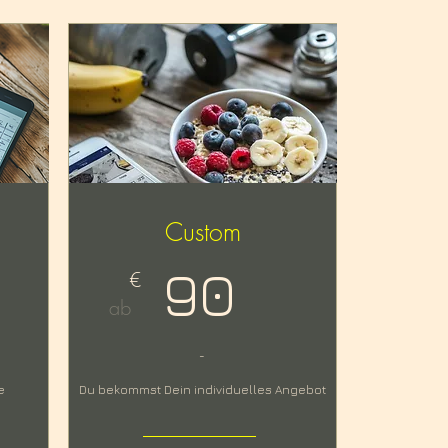
Custom
90
€
ab
-
e
Du bekommst Dein individuelles Angebot