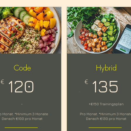
Code
Hybrid
120
135
€
€
.
-
+€150 Trainingsplan
o Monat. *Minimum 3 Monate
Pro Monat. *Minimum 3 Monat
Danach €100 pro Monat
Danach €130 pro Monat