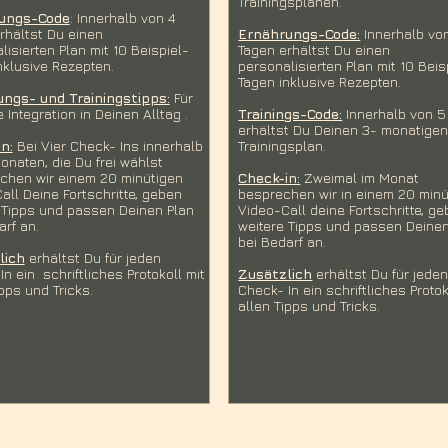
Trainingsplänen.
ungs-Code
: Innerhalb von 4
rhältst Du einen
Ernährungs-Code:
Innerhalb vo
lisierten Plan mit 10 Beispiel-
Tagen erhältst Du einen
nklusive Rezepten.
personalisierten Plan mit 10 Beis
Tagen inklusive Rezepten.
ngs- und Trainingstipps:
Für
 Integration in Deinen Alltag .
Trainings-Code:
Innerhalb von 5
erhältst Du Deinen 3- monatige
n:
Bei Vier Check- Ins innerhalb
Trainingsplan.
onaten, die Du frei wählst
hen wir einem 20 minütigen
Check-in:
Zweimal im Monat
all Deine Fortschritte, geben
besprechen wir in einem 20 minü
 Tipps und passen Deinen Plan
Video-Call deine Fortschritte, g
arf an.
weitere Tipps und passen Deinen
bei Bedarf an.
lich
erhältst Du für jeden
In ein schriftliches Protokoll mit
Zusätzlich
erhältst Du für jede
ipps und Tricks.
Check- In ein schriftliches Protok
allen Tipps und Tricks.