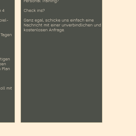
Personal Training?
n 4
Check ins?
piel-
Ganz egal, schicke uns einfach eine
Nachricht mit einer unverbindlichen und
kostenlosen Anfrage.
 Tagen
n
tigen
eben
 Plan
n
oll mit