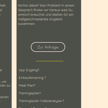
heit:
Nichts dabei? Kein Problem! In einem
nd
Gespräch finden wir heraus was Du
-
wirklich brauchst und stellen Dir ein
maßgeschneidertes Angebot
zusammen.
Zur Anfrage
se
App Zugang?
Einkaufstraining ?
g, um
plan zu
Meal Plan?
Trainingsplan?
Deinen
t
Trainingsplan Videoanalyse ?