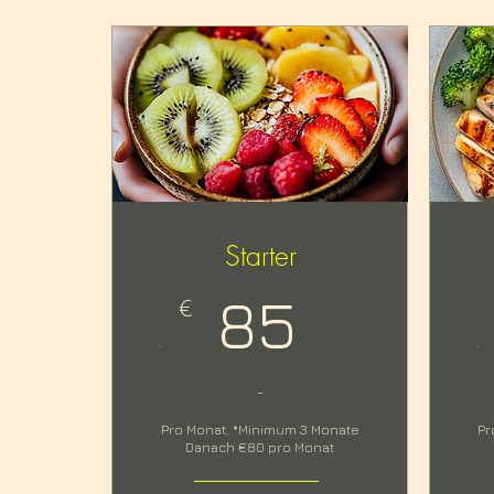
Starter
85
€
.
.
-
Pro Monat. *Minimum 3 Monate
Pr
Danach €80 pro Monat