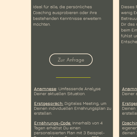
Ideal für alle, die persönliches
Dieses P
Coaching ausprobieren oder ihre
wenig Er
bestehenden Kenntnisse erweitern
Betreuu
möchten.
Dir das 
beim Ei
fühlst 
Entsche
Zur Anfrage
Anamnese
:
Umfassende Analyse
Anamn
Deiner aktuellen Situation.​
Deiner a
Erstgespräch:
Digitales Meeting, um
Erstge
Deinen individuellen Ernährungsplan zu
Deinen 
erstellen.​​
erstelle
Ernährungs-Code:
Innerhalb von 4
Coachi
Tagen erhältst Du einen
eigenen
personalisierten Plan mit 3 Beispiel-
deinen 